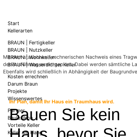
Start
Kellerarten
BRAUN | Fertigkeller
BRAUN | Nutzkeller
Mit dem statischen / rechnerischen Nachweis eines Tragw
BRAUN | Wohnkeller
der Ausführung exakt geplant. Dabei werden sämtliche La
BRAUN | Wasserdichter Keller
Ebenfalls wird schließlich in Abhängigkeit der Baugrundve
Kosten errechnen
Darum Braun
Projekte
Wissenswertes
Ihr Plan, damit Ihr Haus ein Traumhaus wird.
Bauen Sie kein
Partner
Baulexikon
Vorteile Keller
Haus, bevor Sie
Keller am Hang