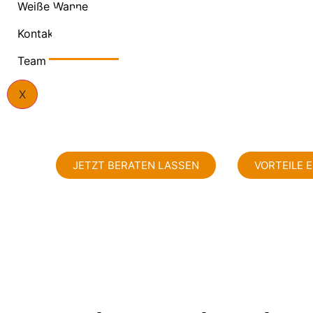
Hausbau mi
Weiße Wanne
Kontakt
Team
Bei der Planung Ihres Eigenheims stehen Sie vor 
X
Hausbau besser mit oder ohne Keller? Diese Wahl 
Wert Ihrer Immobilie. Wir bieten Ihnen daher alle 
JETZT BERATEN LASSEN
VORTEILE 