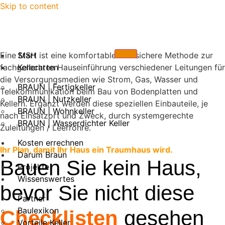
Skip to content
Eine MSH ist eine komfortable und sichere Methode zur
Start
fachgerechten Hauseinführung verschiedener Leitungen für
Kellerarten
die Versorgungsmedien wie Strom, Gas, Wasser und
BRAUN | Fertigkeller
Telekommunikation beim Bau von Bodenplatten und
BRAUN | Nutzkeller
Kellern. Ergänzt werden diese speziellen Einbauteile, je
BRAUN | Wohnkeller
nach Einsatzort und Zweck, durch systemgerechte
BRAUN | Wasserdichter Keller
Zuleitungen / Leerrohre.
Kosten errechnen
Ihr Plan, damit Ihr Haus ein Traumhaus wird.
Darum Braun
Bauen Sie kein Haus,
Projekte
Wissenswertes
bevor Sie nicht diese
Partner
Baulexikon
Checklisten
gesehen
Vorteile Keller