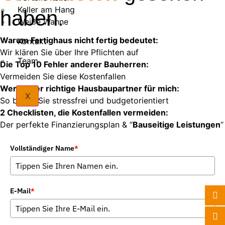
Keller am Hang
haben.
Weiße Wanne
Warum Fertighaus nicht fertig bedeutet:
Kontakt
Wir klären Sie über Ihre Pflichten auf
Team
Die Top 10 Fehler anderer Bauherren:
Vermeiden Sie diese Kostenfallen
Wer ist der richtige Hausbaupartner für mich:
X
So bauen Sie stressfrei und budgetorientiert
2 Checklisten, die Kostenfallen vermeiden:
Der perfekte Finanzierungsplan & “
Bauseitige Leistungen
“
Vollständiger Name
*
E-Mail
*