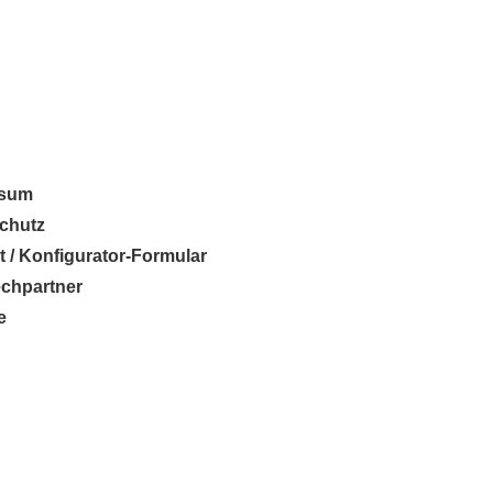
ssum
chutz
t / Konfigurator-Formular
chpartner
e