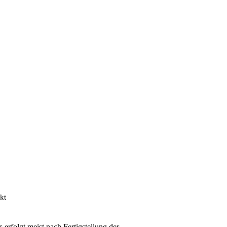
kt
rfolgt meist nach Fertigstellung der