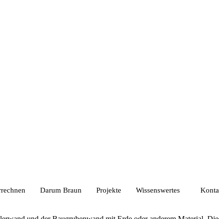
rrechnen
Darum Braun
Projekte
Wissenswertes
Konta
lerwand und der Baugrubenwand mit Erde oder anderem Material. Dies e