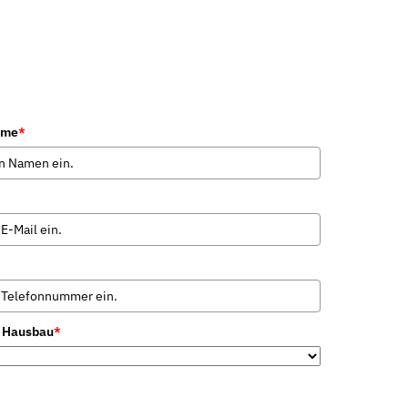
ame
*
n Hausbau
*